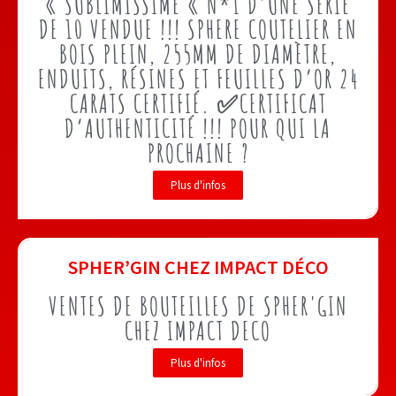
« SUBLIMISSIME « N*1 D’UNE SÉRIE
DE 10 VENDUE !!! SPHERE COUTELIER EN
BOIS PLEIN, 255MM DE DIAMÈTRE,
ENDUITS, RÉSINES ET FEUILLES D’OR 24
CARATS CERTIFIÉ. ✅CERTIFICAT
D’AUTHENTICITÉ !!! POUR QUI LA
PROCHAINE ?
Plus d'infos
SPHER’GIN CHEZ IMPACT DÉCO
VENTES DE BOUTEILLES DE SPHER'GIN
CHEZ IMPACT DECO
Plus d'infos