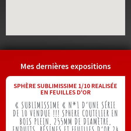
Mes dernières expositions
SPHÈRE SUBLIMISSIME 1/10 REALISÉE
EN FEUILLES D’OR
« SUBLIMISSIME « N*1 D’UNE SÉRIE
DE 10 VENDUE !!! SPHERE COUTELIER EN
BOIS PLEIN, 255MM DE DIAMÈTRE,
ENDUITS, RÉSINES ET FEUILLES D’OR 24